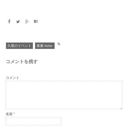
久尾のイベント
素素-susu-
コメントを残す
コメント
名前
*